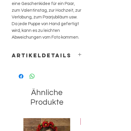
eine Geschenkidee für ein Paar,
zum Valentinstag, zur Hochzeit, zur
Verlobung, zum Paarjubiläum usw.
Da jede Puppe von Hand gefertigt
wird, kann es zu leichten
Abweichungen vom Foto kommen.
ARTIKELDETAILS
Höhe: 10-12 cm ca.
Ähnliche
Produkte
Best-seller