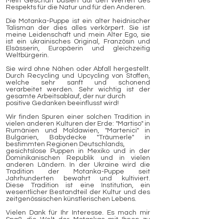
Mein Geschäft basiert auf den Werten des
Respekts für die Natur und für den Anderen.
Die Motanka-Puppe ist ein alter heidnischer
Talisman der dies alles verkörpert. Sie ist
meine Leidenschaft und mein Alter Ego, sie
ist ein ukrainisches Original, Französin und
Elsässerin, Europäerin und gleichzeitig
Weltbürgerin.
Sie wird ohne Nähen oder Abfall hergestellt.
Durch Recycling und Upcycling von Stoffen,
welche sehr sanft und schonend
verarbeitet werden. Sehr wichtig ist der
gesamte Arbeitsablauf, der nur durch
positive Gedanken beeinflusst wird!
Wir finden Spuren einer solchen Tradition in
vielen anderen Kulturen der Erde: "Martiso" in
Rumänien und Moldawien, "Martenici" in
Bulgarien, Babydecke "Träumerle" in
bestimmten Regionen Deutschlands,
gesichtslose Puppen in Mexiko und in der
Dominikanischen Republik und in vielen
anderen Ländern. In der Ukraine wird die
Tradition der Motanka-Puppe seit
Jahrhunderten bewahrt und kultiviert.
Diese Tradition ist eine Institution, ein
wesentlicher Bestandteil der Kultur und des
zeitgenössischen künstlerischen Lebens.
Vielen Dank für Ihr Interesse. Es mach mir