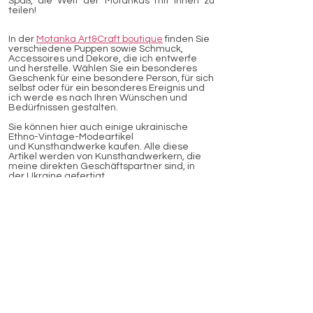
Spaß, die Welt der Motankas mit Ihnen zu
teilen!
In der
Motanka Art&Craft boutique
finden Sie
verschiedene Puppen sowie Schmuck,
Accessoires und Dekore, die ich entwerfe
und herstelle. Wählen Sie ein besonderes
Geschenk für eine besondere Person, für sich
selbst oder für ein besonderes Ereignis und
ich werde es nach Ihren Wünschen und
Bedürfnissen gestalten.
Sie können hier auch einige ukrainische
Ethno-Vintage-Modeartikel
und Kunsthandwerke kaufen. Alle diese
Artikel werden von Kunsthandwerkern, die
meine direkten Geschäftspartner sind, in
der Ukraine gefertigt.
Für ein spezielles Projekt, für Ihre Gruppe
oder Ihr Unternehmen haben wir individuell
zugeschnittene Angebote. Zögern Sie nicht,
mich zu kontaktieren und ich helfe Ihnen
gerne bei der Umsetzung Ihrer Ideen.
Möchten Sie es selber machen? Individuell
oder als Gruppe, heiße ich Sie willkommen zu
den Motanka DIY Workshops.
Ihre Kreationen werden Sie begeistern!