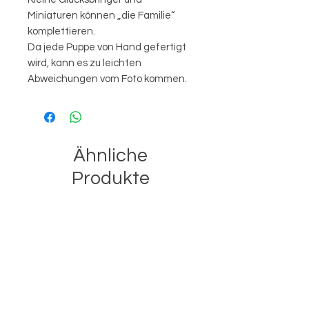
Miniaturen können „die Familie“
komplettieren.
Da jede Puppe von Hand gefertigt
wird, kann es zu leichten
Abweichungen vom Foto kommen.
Ähnliche
Produkte
Best-seller