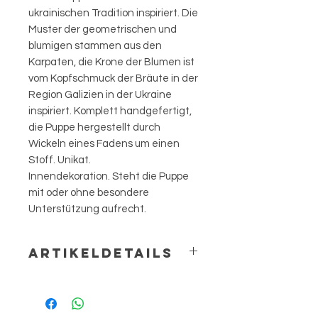
ukrainischen Tradition inspiriert. Die
Muster der geometrischen und
blumigen stammen aus den
Karpaten, die Krone der Blumen ist
vom Kopfschmuck der Bräute in der
Region Galizien in der Ukraine
inspiriert. Komplett handgefertigt,
die Puppe hergestellt durch
Wickeln eines Fadens um einen
Stoff. Unikat.
Innendekoration. Steht die Puppe
mit oder ohne besondere
Unterstützung aufrecht.
ARTIKELDETAILS
Hauptsächlich wiedergewonnene
Materialien: guter Qualitäts Stoffe,
Fäden, Bänder, Spitzen, Perlen und