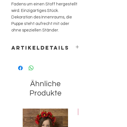
Fadens um einen Stoff hergestellt
wird. Einzigartiges Stück.
Dekoration des Innenraums, die
Puppe steht aufrecht mit oder
ohne speziellen Ständer.
ARTIKELDETAILS
Materialien hauptsächlich aus
Rückgewinnung: Stoffe von guter
Qualität Näherinnen, Fäden, Bänder,
Spitzen, Perlen, Zubehör. H=34 cm
Ähnliche
Produkte
Best-seller