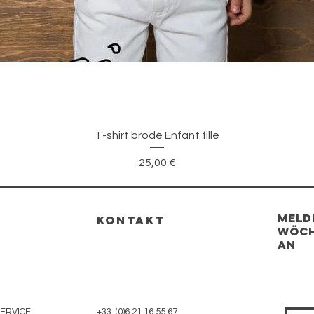
Schnellansicht
T-shirt brodé Enfant fille
Preis
25,00 €
Meld
KONTAKT
wöch
an
ERVICE
+33 (0)6 21 16 55 67