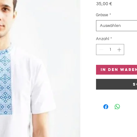
Preis
35,00 €
Grösse
*
Auswählen
Anzahl
*
In den Ware
S